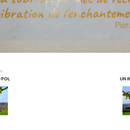
NT
-POL
UN 